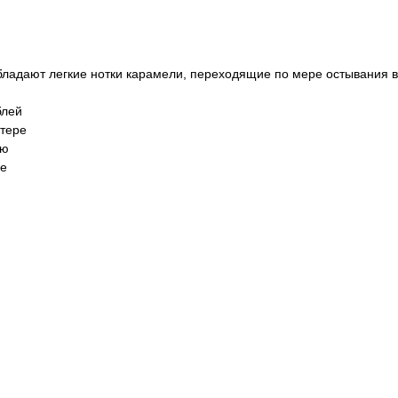
ладают легкие нотки карамели, переходящие по мере остывания в
блей
стере
лю
ве